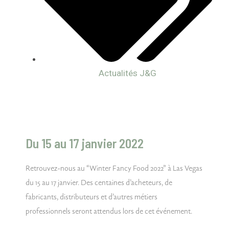
Actualités J&G
Du 15 au 17 janvier 2022
Retrouvez-nous au “Winter Fancy Food 2022” à Las Vegas
du 15 au 17 janvier. Des centaines d’acheteurs, de
fabricants, distributeurs et d’autres métiers
professionnels seront attendus lors de cet événement.