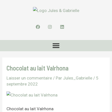
Aller
au
contenu
F
I
L
I
a
n
i
c
c
s
n
o
e
t
k
n
b
a
e
-
Menu
o
g
d
U
o
r
i
s
k
a
n
e
m
r
Chocolat au lait Valrhona
Laisser un commentaire
/ Par
Jules_Gabrielle
/
5
septembre 2022
Chocolat au lait Valrhona