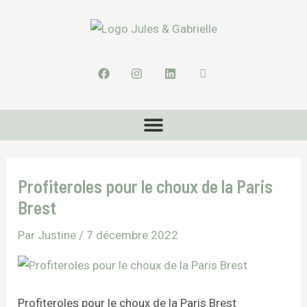
Aller
Navigation
au
des
contenu
articles
F
I
L
I
a
n
i
c
c
s
n
o
e
t
k
n
b
a
e
-
Menu
o
g
d
U
o
r
i
s
k
a
n
e
m
r
Profiteroles pour le choux de la Paris
Brest
Par
Justine
/
7 décembre 2022
Profiteroles pour le choux de la Paris Brest